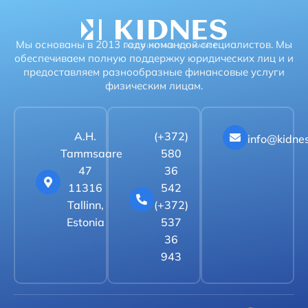
Мы основаны в 2013 году командой специалистов. Мы
обеспечиваем полную поддержку юридических лиц и и
предоставляем разнообразные финансовые услуги
физическим лицам.
A.H.
(+372)
info@kidne
Tammsaare
580
47
36
11316
542
Tallinn,
(+372)
Estonia
537
36
943