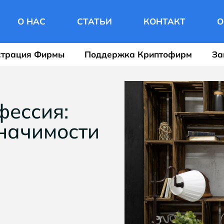
О НАС
СТАТЬИ
КОНТАКТ
О
страция Фирмы
Поддержка Криптофирм
За
фессия:
начимости