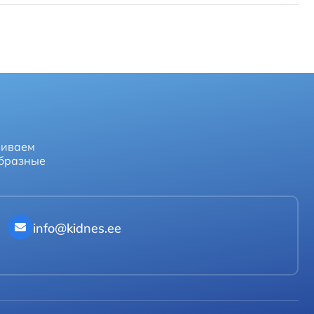
чиваем
образные
info@kidnes.ee