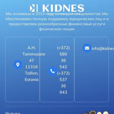
Мы основаны в 2013 году командой специалистов. Мы
обеспечиваем полную поддержку юридических лиц и и
предоставляем разнообразные финансовые услуги
физическим лицам.
A.H.
(+372)
info@kidne
Tammsaare
580
47
36
11316
542
Tallinn,
(+372)
Estonia
537
36
943
Услуги