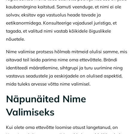
kaubamärgina kaitstud. Samuti veenduge, et nimi ei ole
solvav, eksitav ega vastuolus heade tavade ja
eetikanormidega. Konsulteerige vajadusel juristiga, et
tagada, et valitud nimi vastab kõikidele õiguslikele
nõuetele.
Nime valimise protsess hõlmab mitmeid olulisi samme, mis
aitavad teil leida parima nime oma ettevõttele. Brändi
identiteedi määratlemine, sihtgrupi ja turu uurimine ning
vastavus seadustele ja eeskirjadele on olulised aspektid,
mida tuleks arvesse võtta nime valimisel.
Näpunäited Nime
Valimiseks
Kui olete oma ettevõtte loomise otsust langetanud, on