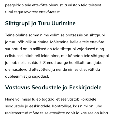
peegeldab teie ettevõtte olemust ja eristab teid teistest
turul tegutsevatest ettevõtetest.
Sihtgrupi ja Turu Uurimine
Teine oluline samm nime valimise protsessis on sihtgrupi
ja turu põhjalik uurimine. Mõistmine, kellele teie ettevõte
suunatud on ja millised on teie sihtgrupi vajadused ning
eelistused, aitab teil leida nime, mis kõnetab teie sihtgruppi
ja loob neis usaldust. Samuti uurige hoolikalt turul juba
olemasolevaid ettevõtteid ja nende nimesid, et vältida
dubleerimist ja segadust.
Vastavus Seadustele ja Eeskirjadele
Nime valimisel tuleb tagada, et see vastab kõikidele
seadustele ja eeskirjadele. Kontrollige, kas nimi on juba
registreeritud mõne teise ettevõtte poolt ja kas see on juba