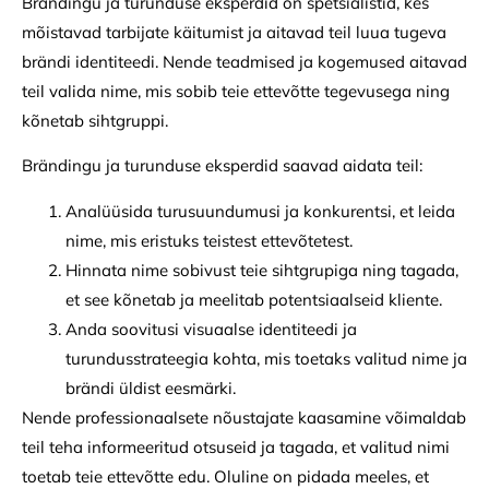
Brändingu ja turunduse eksperdid on spetsialistid, kes
mõistavad tarbijate käitumist ja aitavad teil luua tugeva
brändi identiteedi. Nende teadmised ja kogemused aitavad
teil valida nime, mis sobib teie ettevõtte tegevusega ning
kõnetab sihtgruppi.
Brändingu ja turunduse eksperdid saavad aidata teil:
Analüüsida turusuundumusi ja konkurentsi, et leida
nime, mis eristuks teistest ettevõtetest.
Hinnata nime sobivust teie sihtgrupiga ning tagada,
et see kõnetab ja meelitab potentsiaalseid kliente.
Anda soovitusi visuaalse identiteedi ja
turundusstrateegia kohta, mis toetaks valitud nime ja
brändi üldist eesmärki.
Nende professionaalsete nõustajate kaasamine võimaldab
teil teha informeeritud otsuseid ja tagada, et valitud nimi
toetab teie ettevõtte edu. Oluline on pidada meeles, et