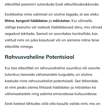
ettevõttel paremini sulanduda Eesti ettevõtluskeskkonda.
Eestikeelse nime valimisel on oluline tagada, et see oleks
lihtne
,
kergesti hääldatav
ja
mõistetav
. Kui võimalik,
vältige keerulisi või raskesti hääldatavaid sõnu, mis võivad
segadust tekitada. Samuti on soovitatav kontrollida, kas
valitud nimi on juba kasutusel või on sarnane mõne teise
ettevõtte nimega.
Rahvusvaheline Potentsiaal
Kui teie ettevõttel on rahvusvaheline suunitlus või soovite
tulevikus laieneda välismaistele turgudele, on oluline
kaaluda nime rahvusvahelist potentsiaali. See tähendab,
et nimi peaks olema lihtsasti hääldatav ja mõistetav ka
välismaalastele ning sobima erinevatesse kultuuridesse.
Eesti keelest lähtudes võib olla kasulik valida nimi, mis on