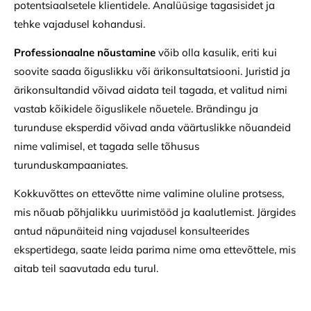
potentsiaalsetele klientidele. Analüüsige tagasisidet ja
tehke vajadusel kohandusi.
Professionaalne nõustamine
võib olla kasulik, eriti kui
soovite saada õiguslikku või ärikonsultatsiooni. Juristid ja
ärikonsultandid võivad aidata teil tagada, et valitud nimi
vastab kõikidele õiguslikele nõuetele. Brändingu ja
turunduse eksperdid võivad anda väärtuslikke nõuandeid
nime valimisel, et tagada selle tõhusus
turunduskampaaniates.
Kokkuvõttes on ettevõtte nime valimine oluline protsess,
mis nõuab põhjalikku uurimistööd ja kaalutlemist. Järgides
antud näpunäiteid ning vajadusel konsulteerides
ekspertidega, saate leida parima nime oma ettevõttele, mis
aitab teil saavutada edu turul.