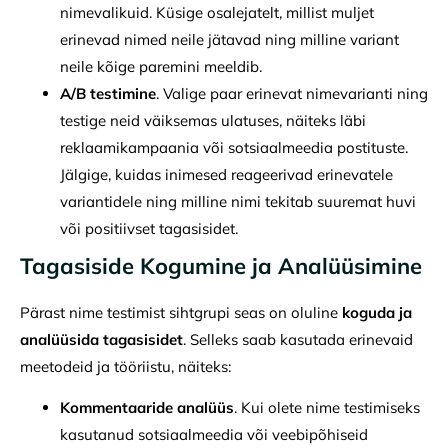
nimevalikuid. Küsige osalejatelt, millist muljet
erinevad nimed neile jätavad ning milline variant
neile kõige paremini meeldib.
A/B testimine
. Valige paar erinevat nimevarianti ning
testige neid väiksemas ulatuses, näiteks läbi
reklaamikampaania või sotsiaalmeedia postituste.
Jälgige, kuidas inimesed reageerivad erinevatele
variantidele ning milline nimi tekitab suuremat huvi
või positiivset tagasisidet.
Tagasiside Kogumine ja Analüüsimine
Pärast nime testimist sihtgrupi seas on oluline
koguda ja
analüüsida tagasisidet
. Selleks saab kasutada erinevaid
meetodeid ja tööriistu, näiteks:
Kommentaaride analüüs
. Kui olete nime testimiseks
kasutanud sotsiaalmeedia või veebipõhiseid