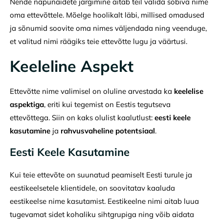
Nende näpunäidete järgimine aitab teil valida sobiva nime
oma ettevõttele. Mõelge hoolikalt läbi, millised omadused
ja sõnumid soovite oma nimes väljendada ning veenduge,
et valitud nimi räägiks teie ettevõtte lugu ja väärtusi.
Keeleline Aspekt
Ettevõtte nime valimisel on oluline arvestada ka
keelelise
aspektiga
, eriti kui tegemist on Eestis tegutseva
ettevõttega. Siin on kaks olulist kaalutlust:
eesti keele
kasutamine
ja
rahvusvaheline potentsiaal
.
Eesti Keele Kasutamine
Kui teie ettevõte on suunatud peamiselt Eesti turule ja
eestikeelsetele klientidele, on soovitatav kaaluda
eestikeelse nime kasutamist. Eestikeelne nimi aitab luua
tugevamat sidet kohaliku sihtgrupiga ning võib aidata