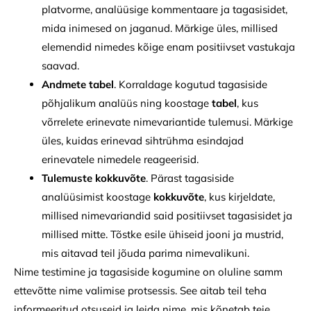
platvorme, analüüsige kommentaare ja tagasisidet,
mida inimesed on jaganud. Märkige üles, millised
elemendid nimedes kõige enam positiivset vastukaja
saavad.
Andmete tabel
. Korraldage kogutud tagasiside
põhjalikum analüüs ning koostage
tabel
, kus
võrrelete erinevate nimevariantide tulemusi. Märkige
üles, kuidas erinevad sihtrühma esindajad
erinevatele nimedele reageerisid.
Tulemuste kokkuvõte
. Pärast tagasiside
analüüsimist koostage
kokkuvõte
, kus kirjeldate,
millised nimevariandid said positiivset tagasisidet ja
millised mitte. Tõstke esile ühiseid jooni ja mustrid,
mis aitavad teil jõuda parima nimevalikuni.
Nime testimine ja tagasiside kogumine on oluline samm
ettevõtte nime valimise protsessis. See aitab teil teha
informeeritud otsuseid ja leida nime, mis kõnetab teie