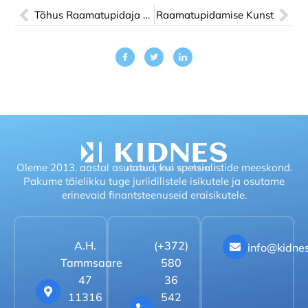
Tõhus Raamatupidaja Abi: Optimeerige Oma Äri
Raamatupidamise Kunst
Oleme 2013. aastal asutatud, kui spetsialistide meeskond.
Pakume täielikku tuge juriidilistele isikutele ja osutame
erinevaid finantsteenuseid eraisikutele.
A.H.
(+372)
info@kidne
Tammsaare
580
47
36
11316
542