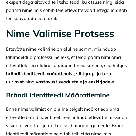
ekspertidega aitavad teil teha teadliku otsuse ning leida
parima nime, mis sobib teie ettevõtte väärtustega ja aitab
teil saavutada edu turul.
Nime Valimise Protsess
Ettevõtte nime valimine on oluline samm, mis nõuab
läbimõeldud protsessi. Selleks, et leida parim nimi oma
ettevõttele, on oluline järgida mitmeid samme, sealhulgas
brändi identiteedi määratlemist
,
sihtgrupi ja turu
uurimist
ning
vastavust seadustele ja eeskirjadele
.
Brändi Identiteedi Määratlemine
Enne nime valimist on oluline selgelt määratleda oma
ettevõtte brändi identiteet. See hõlmab ettevõtte missiooni,
visiooni, väärtusi ja unikaalseid müügiargumente. Brändi
identiteedi määratlemine aitab teil leida nime, mis