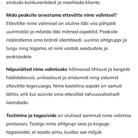
eristuda konkurentidest ja meelitada kliente.
Mida peaksite arvestama ettevõtte nime valimisel?
Ettevõtte nime valimisel on oluline läbi viia põhjalik
uurimistöö ja mõelda läbi mitmed aspektid. Peaksite
määratlema oma brändi identiteedi, uurima sihtgruppi ja
turgu ning tagama, et nimi vastab seadustele ja
eeskirjadele.
Näpunäited nime valimiseks
hõlmavad lihtsust ja kergesti
hääldatavust, unikaalsust ja eristumist ning sidumist
ettevõtte tegevusega. Nime keeleline aspekt on samuti
tähtis, eriti kui soovite oma ettevõtet rahvusvaheliselt
laiendada.
Testimine ja tagasiside
on olulised sammud nime valimise
protsessis. Testige nime sihtgrupi seas ja koguge
tagasisidet, et saada aimu, kuidas see mõjub