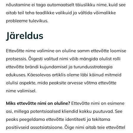
nõustamine ei taga automaatselt täiuslikku nime, kuid see
aitab teil teha teadlikke valikuid ja vältida võimalikke
probleeme tulevikus.
Järeldus
Ettevõtte nime valimine on oluline samm ettevõtte loomise
protsessis. Õigesti valitud nimi võib mängida olulist rolli
ettevõtte brändi kujundamisel ja turundusstrateegia
edukuses. Käesolevas artiklis oleme läbi käinud mitmeid
olulisi aspekte, mida peaksite arvesse võtma ettevõtte
nime valimisel.
Miks ettevõtte nimi on oluline?
Ettevõtte nimi on esimene
asi, millega potentsiaalsed kliendid kokku puutuvad. See
peaks peegeldama ettevõtte identiteeti ja tekitama
positiivseid assotsiatsioone. Õige nimi aitab teie ettevõttel