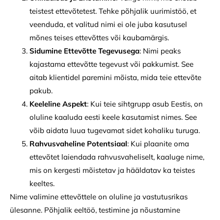
teistest ettevõtetest. Tehke põhjalik uurimistöö, et
veenduda, et valitud nimi ei ole juba kasutusel
mõnes teises ettevõttes või kaubamärgis.
Sidumine Ettevõtte Tegevusega
: Nimi peaks
kajastama ettevõtte tegevust või pakkumist. See
aitab klientidel paremini mõista, mida teie ettevõte
pakub.
Keeleline Aspekt
: Kui teie sihtgrupp asub Eestis, on
oluline kaaluda eesti keele kasutamist nimes. See
võib aidata luua tugevamat sidet kohaliku turuga.
Rahvusvaheline Potentsiaal
: Kui plaanite oma
ettevõtet laiendada rahvusvaheliselt, kaaluge nime,
mis on kergesti mõistetav ja hääldatav ka teistes
keeltes.
Nime valimine ettevõttele on oluline ja vastutusrikas
ülesanne. Põhjalik eeltöö, testimine ja nõustamine