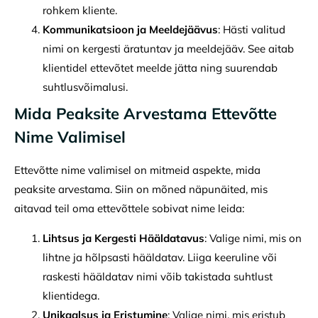
rohkem kliente.
Kommunikatsioon ja Meeldejäävus
: Hästi valitud
nimi on kergesti äratuntav ja meeldejääv. See aitab
klientidel ettevõtet meelde jätta ning suurendab
suhtlusvõimalusi.
Mida Peaksite Arvestama Ettevõtte
Nime Valimisel
Ettevõtte nime valimisel on mitmeid aspekte, mida
peaksite arvestama. Siin on mõned näpunäited, mis
aitavad teil oma ettevõttele sobivat nime leida:
Lihtsus ja Kergesti Hääldatavus
: Valige nimi, mis on
lihtne ja hõlpsasti hääldatav. Liiga keeruline või
raskesti hääldatav nimi võib takistada suhtlust
klientidega.
Unikaalsus ja Eristumine
: Valige nimi, mis eristub