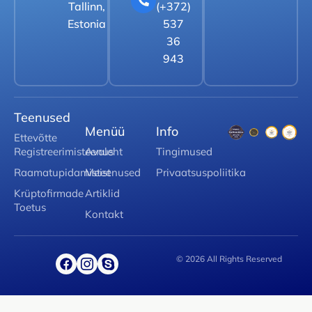
Tallinn,
(+372)
Estonia
537
36
943
Teenused
Menüü
Info
Ettevõtte
Registreerimisteenus
Avaleht
Tingimused
Raamatupidamisteenused
Meist
Privaatsuspoliitika
Krüptofirmade
Artiklid
Toetus
Kontakt
© 2026 All Rights Reserved