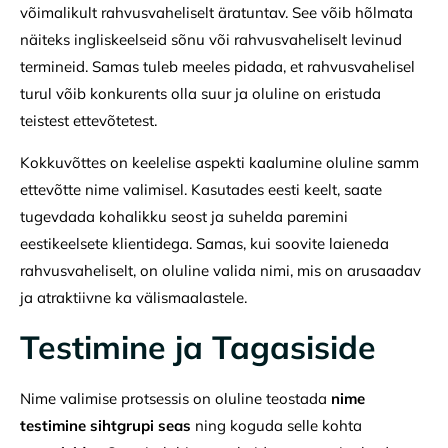
võimalikult rahvusvaheliselt äratuntav. See võib hõlmata
näiteks ingliskeelseid sõnu või rahvusvaheliselt levinud
termineid. Samas tuleb meeles pidada, et rahvusvahelisel
turul võib konkurents olla suur ja oluline on eristuda
teistest ettevõtetest.
Kokkuvõttes on keelelise aspekti kaalumine oluline samm
ettevõtte nime valimisel. Kasutades eesti keelt, saate
tugevdada kohalikku seost ja suhelda paremini
eestikeelsete klientidega. Samas, kui soovite laieneda
rahvusvaheliselt, on oluline valida nimi, mis on arusaadav
ja atraktiivne ka välismaalastele.
Testimine ja Tagasiside
Nime valimise protsessis on oluline teostada
nime
testimine sihtgrupi seas
ning koguda selle kohta