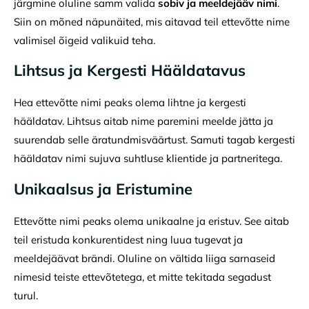
järgmine oluline samm valida
sobiv ja meeldejääv nimi
.
Siin on mõned näpunäited, mis aitavad teil ettevõtte nime
valimisel õigeid valikuid teha.
Lihtsus ja Kergesti Hääldatavus
Hea ettevõtte nimi peaks olema lihtne ja kergesti
hääldatav. Lihtsus aitab nime paremini meelde jätta ja
suurendab selle äratundmisväärtust. Samuti tagab kergesti
hääldatav nimi sujuva suhtluse klientide ja partneritega.
Unikaalsus ja Eristumine
Ettevõtte nimi peaks olema unikaalne ja eristuv. See aitab
teil eristuda konkurentidest ning luua tugevat ja
meeldejäävat brändi. Oluline on vältida liiga sarnaseid
nimesid teiste ettevõtetega, et mitte tekitada segadust
turul.