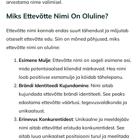
arvestama nime valimisel.
Miks Ettevõtte Nimi On Oluline?
Ettevõtte nimi kannab endas suurt tähendust ja mõjutab
otseselt ettevõtte edu. Siin on mõned põhjused, miks
ettevõtte nimi on oluline:
Esimene Mulje
: Ettevõtte nimi on sageli esimene asi,
mida potentsiaalsed kliendid märkavad. Hea nimi
loob positiivse esmamulje ja köidab tähelepanu.
Brändi Identiteedi Kujundamine
: Nimi aitab
kujundada ettevõtte brändi identiteeti. See peaks
edastama ettevõtte väärtusi, tegevusvaldkonda ja
unikaalsust.
Erinevus Konkurentidest
: Unikaalne ja meeldejääv
nimi aitab ettevõttel eristuda konkurentidest. See
aitab luua unikaalset positsiooni turul ja meelitada