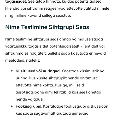
tagasisidet
. See aitab hinnata, kuidas potentsiaalsed
kliendid või sihtrühm reageerivad ettevõtte valitud nimele
ning milline kuvand sellega seostub.
Nime Testimine Sihtgrupi Seas
Nime testimine sihtgrupi seas annab võimaluse saada
väärtuslikku tagasisidet potentsiaalsetelt klientidelt või
sihtrühma esindajatelt. Selleks saab kasutada erinevaid
meetodeid, näiteks:
Küsitlused või uuringud
. Koostage küsimustik või
uuring, kus küsite sihtgrupilt nende arvamust
ettevõtte nime kohta. Küsige, milliseid
assotsiatsioone nimi tekitab ja kas see kõnetab
nende vajadusi.
Fookusgrupid
. Korraldage fookusgrupi diskussioon,
kus saate sügavamalt arutada erinevaid