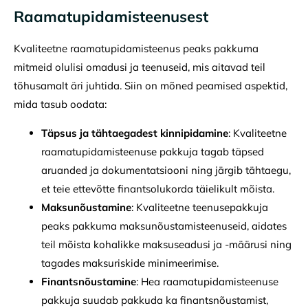
Raamatupidamisteenusest
Kvaliteetne raamatupidamisteenus peaks pakkuma
mitmeid olulisi omadusi ja teenuseid, mis aitavad teil
tõhusamalt äri juhtida. Siin on mõned peamised aspektid,
mida tasub oodata:
Täpsus ja tähtaegadest kinnipidamine
: Kvaliteetne
raamatupidamisteenuse pakkuja tagab täpsed
aruanded ja dokumentatsiooni ning järgib tähtaegu,
et teie ettevõtte finantsolukorda täielikult mõista.
Maksunõustamine
: Kvaliteetne teenusepakkuja
peaks pakkuma maksunõustamisteenuseid, aidates
teil mõista kohalikke maksuseadusi ja -määrusi ning
tagades maksuriskide minimeerimise.
Finantsnõustamine
: Hea raamatupidamisteenuse
pakkuja suudab pakkuda ka finantsnõustamist,