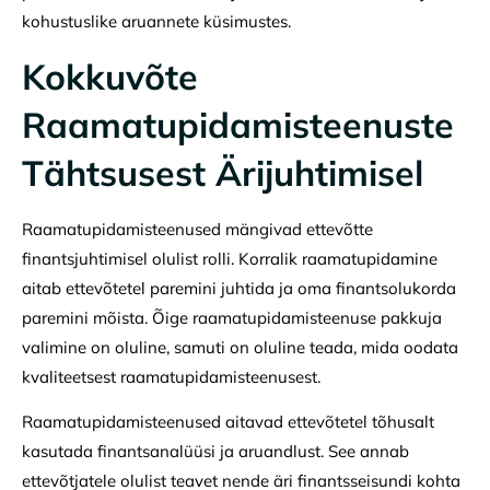
kohustuslike aruannete küsimustes.
Kokkuvõte
Raamatupidamisteenuste
Tähtsusest Ärijuhtimisel
Raamatupidamisteenused mängivad ettevõtte
finantsjuhtimisel olulist rolli. Korralik raamatupidamine
aitab ettevõtetel paremini juhtida ja oma finantsolukorda
paremini mõista. Õige raamatupidamisteenuse pakkuja
valimine on oluline, samuti on oluline teada, mida oodata
kvaliteetsest raamatupidamisteenusest.
Raamatupidamisteenused aitavad ettevõtetel tõhusalt
kasutada finantsanalüüsi ja aruandlust. See annab
ettevõtjatele olulist teavet nende äri finantsseisundi kohta