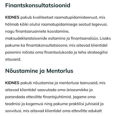
Finantskonsultatsioonid
KIDNES
pakub kvaliteetset raamatupidamisteenust, mis
hõlmab kõiki olulisi raamatupidamisega seotud tegevusi,
nagu finantsaruannete koostamine,
maksudeklaratsioonide esitamine ja finantsanalüüs. Lisaks
pakume ka finantskonsultatsioone, mis aitavad klientidel
paremini mõista oma finantsolukorda ja teha strateegilisi
otsuseid.
Nõustamine ja Mentorlus
KIDNES
pakub nõustamise ja mentorluse teenuseid, mis
aitavad klientidel saavutada oma ärieesmärke ja
parandada ettevõtte finantsjuhtimist. Jagame oma
teadmisi ja kogemusi ning pakume praktilisi juhiseid ja
soovitusi, mis aitavad klientidel oma ettevõtte edukalt