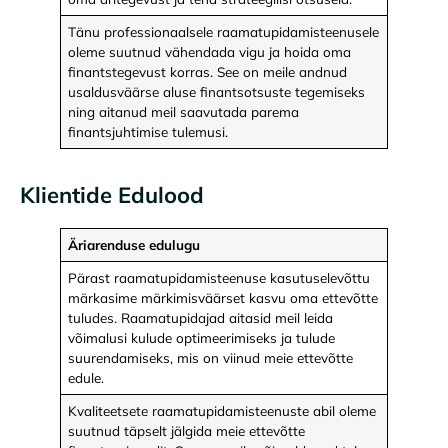
Tänu professionaalsele raamatupidamisteenusele
oleme suutnud vähendada vigu ja hoida oma
finantstegevust korras. See on meile andnud
usaldusväärse aluse finantsotsuste tegemiseks
ning aitanud meil saavutada parema
finantsjuhtimise tulemusi.
Klientide Edulood
Äriarenduse edulugu
Pärast raamatupidamisteenuse kasutuselevõttu
märkasime märkimisväärset kasvu oma ettevõtte
tuludes. Raamatupidajad aitasid meil leida
võimalusi kulude optimeerimiseks ja tulude
suurendamiseks, mis on viinud meie ettevõtte
edule.
Kvaliteetsete raamatupidamisteenuste abil oleme
suutnud täpselt jälgida meie ettevõtte