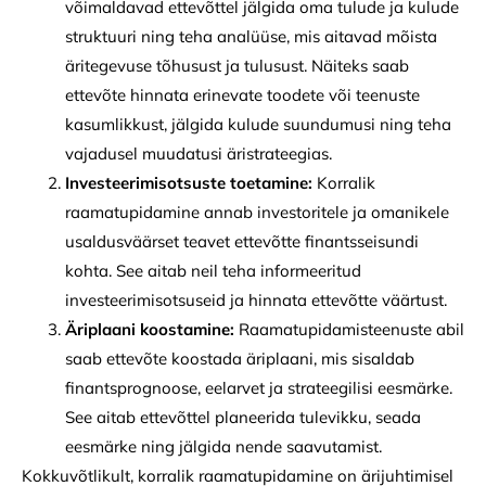
võimaldavad ettevõttel jälgida oma tulude ja kulude
struktuuri ning teha analüüse, mis aitavad mõista
äritegevuse tõhusust ja tulusust. Näiteks saab
ettevõte hinnata erinevate toodete või teenuste
kasumlikkust, jälgida kulude suundumusi ning teha
vajadusel muudatusi äristrateegias.
Investeerimisotsuste toetamine:
Korralik
raamatupidamine annab investoritele ja omanikele
usaldusväärset teavet ettevõtte finantsseisundi
kohta. See aitab neil teha informeeritud
investeerimisotsuseid ja hinnata ettevõtte väärtust.
Äriplaani koostamine:
Raamatupidamisteenuste abil
saab ettevõte koostada äriplaani, mis sisaldab
finantsprognoose, eelarvet ja strateegilisi eesmärke.
See aitab ettevõttel planeerida tulevikku, seada
eesmärke ning jälgida nende saavutamist.
Kokkuvõtlikult, korralik raamatupidamine on ärijuhtimisel