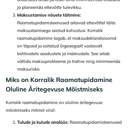
ja planeerida ettevõtte tulevikku.
Maksustamise nõuete täitmine:
Raamatupidamisteenused aitavad ettevõttel täita
maksustamisega seotud kohustusi. Korralik
raamatupidamine tagab, et maksudeklaratsioonid
on täpsed ja esitatud õigeaegselt vastavalt
kehtivatele seadustele ja määrustele. See aitab
vältida maksuprobleeme ja trahve ning minimeerida
maksuriske.
Miks on Korralik Raamatupidamine
Oluline Äritegevuse Mõistmiseks
Korralik raamatupidamine on oluline äritegevuse
mõistmiseks mitmel viisil:
Tulude ja kulude analüüs:
Raamatupidamisteenused