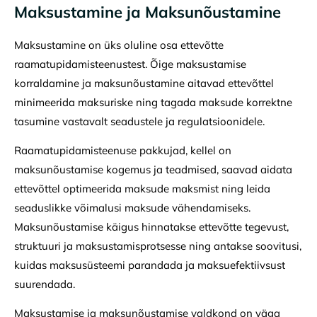
Maksustamine ja Maksunõustamine
Maksustamine on üks oluline osa ettevõtte
raamatupidamisteenustest. Õige maksustamise
korraldamine ja maksunõustamine aitavad ettevõttel
minimeerida maksuriske ning tagada maksude korrektne
tasumine vastavalt seadustele ja regulatsioonidele.
Raamatupidamisteenuse pakkujad, kellel on
maksunõustamise kogemus ja teadmised, saavad aidata
ettevõttel optimeerida maksude maksmist ning leida
seaduslikke võimalusi maksude vähendamiseks.
Maksunõustamise käigus hinnatakse ettevõtte tegevust,
struktuuri ja maksustamisprotsesse ning antakse soovitusi,
kuidas maksusüsteemi parandada ja maksuefektiivsust
suurendada.
Maksustamise ja maksunõustamise valdkond on väga