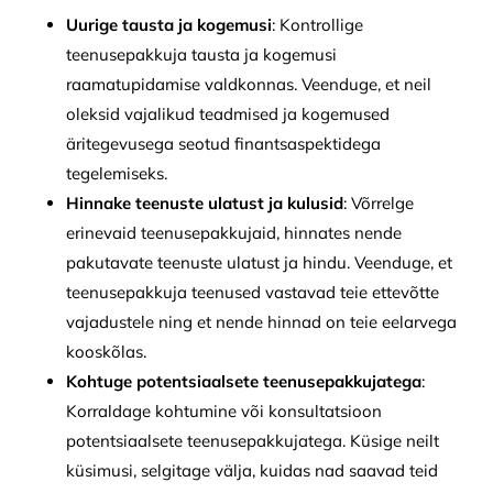
Uurige tausta ja kogemusi
: Kontrollige
teenusepakkuja tausta ja kogemusi
raamatupidamise valdkonnas. Veenduge, et neil
oleksid vajalikud teadmised ja kogemused
äritegevusega seotud finantsaspektidega
tegelemiseks.
Hinnake teenuste ulatust ja kulusid
: Võrrelge
erinevaid teenusepakkujaid, hinnates nende
pakutavate teenuste ulatust ja hindu. Veenduge, et
teenusepakkuja teenused vastavad teie ettevõtte
vajadustele ning et nende hinnad on teie eelarvega
kooskõlas.
Kohtuge potentsiaalsete teenusepakkujatega
:
Korraldage kohtumine või konsultatsioon
potentsiaalsete teenusepakkujatega. Küsige neilt
küsimusi, selgitage välja, kuidas nad saavad teid