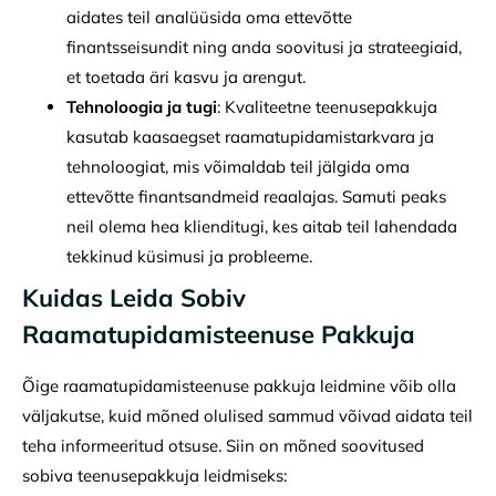
aidates teil analüüsida oma ettevõtte
finantsseisundit ning anda soovitusi ja strateegiaid,
et toetada äri kasvu ja arengut.
Tehnoloogia ja tugi
: Kvaliteetne teenusepakkuja
kasutab kaasaegset raamatupidamistarkvara ja
tehnoloogiat, mis võimaldab teil jälgida oma
ettevõtte finantsandmeid reaalajas. Samuti peaks
neil olema hea klienditugi, kes aitab teil lahendada
tekkinud küsimusi ja probleeme.
Kuidas Leida Sobiv
Raamatupidamisteenuse Pakkuja
Õige raamatupidamisteenuse pakkuja leidmine võib olla
väljakutse, kuid mõned olulised sammud võivad aidata teil
teha informeeritud otsuse. Siin on mõned soovitused
sobiva teenusepakkuja leidmiseks: