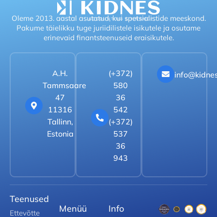
Oleme 2013. aastal asutatud, kui spetsialistide meeskond.
Pakume täielikku tuge juriidilistele isikutele ja osutame
erinevaid finantsteenuseid eraisikutele.
A.H.
(+372)
info@kidne
Tammsaare
580
47
36
11316
542
Tallinn,
(+372)
Estonia
537
36
943
Teenused
Menüü
Info
Ettevõtte