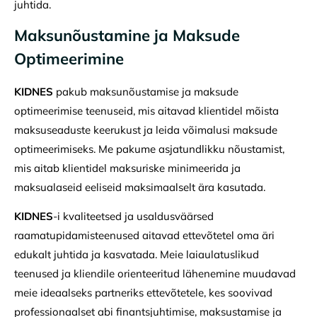
juhtida.
Maksunõustamine ja Maksude
Optimeerimine
KIDNES
pakub maksunõustamise ja maksude
optimeerimise teenuseid, mis aitavad klientidel mõista
maksuseaduste keerukust ja leida võimalusi maksude
optimeerimiseks. Me pakume asjatundlikku nõustamist,
mis aitab klientidel maksuriske minimeerida ja
maksualaseid eeliseid maksimaalselt ära kasutada.
KIDNES
-i kvaliteetsed ja usaldusväärsed
raamatupidamisteenused aitavad ettevõtetel oma äri
edukalt juhtida ja kasvatada. Meie laiaulatuslikud
teenused ja kliendile orienteeritud lähenemine muudavad
meie ideaalseks partneriks ettevõtetele, kes soovivad
professionaalset abi finantsjuhtimise, maksustamise ja