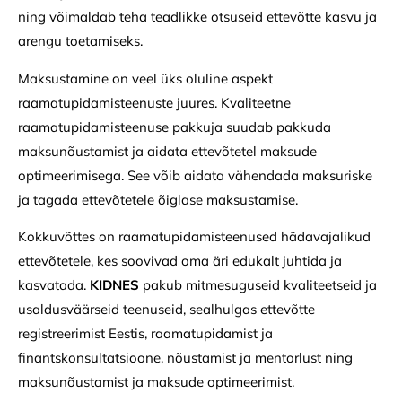
ning võimaldab teha teadlikke otsuseid ettevõtte kasvu ja
arengu toetamiseks.
Maksustamine on veel üks oluline aspekt
raamatupidamisteenuste juures. Kvaliteetne
raamatupidamisteenuse pakkuja suudab pakkuda
maksunõustamist ja aidata ettevõtetel maksude
optimeerimisega. See võib aidata vähendada maksuriske
ja tagada ettevõtetele õiglase maksustamise.
Kokkuvõttes on raamatupidamisteenused hädavajalikud
ettevõtetele, kes soovivad oma äri edukalt juhtida ja
kasvatada.
KIDNES
pakub mitmesuguseid kvaliteetseid ja
usaldusväärseid teenuseid, sealhulgas ettevõtte
registreerimist Eestis, raamatupidamist ja
finantskonsultatsioone, nõustamist ja mentorlust ning
maksunõustamist ja maksude optimeerimist.