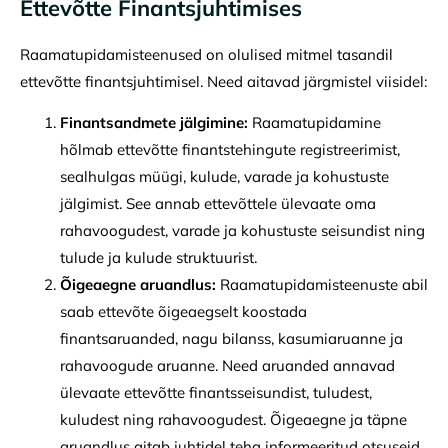
Ettevõtte Finantsjuhtimises
Raamatupidamisteenused on olulised mitmel tasandil
ettevõtte finantsjuhtimisel. Need aitavad järgmistel viisidel:
Finantsandmete jälgimine:
Raamatupidamine
hõlmab ettevõtte finantstehingute registreerimist,
sealhulgas müügi, kulude, varade ja kohustuste
jälgimist. See annab ettevõttele ülevaate oma
rahavoogudest, varade ja kohustuste seisundist ning
tulude ja kulude struktuurist.
Õigeaegne aruandlus:
Raamatupidamisteenuste abil
saab ettevõte õigeaegselt koostada
finantsaruanded, nagu bilanss, kasumiaruanne ja
rahavoogude aruanne. Need aruanded annavad
ülevaate ettevõtte finantsseisundist, tuludest,
kuludest ning rahavoogudest. Õigeaegne ja täpne
aruandlus aitab juhtidel teha informeeritud otsuseid