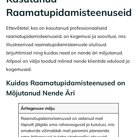
Raamatupidamisteenuseid
Ettevõtetel, kes on kasutanud professionaalseid
raamatupidamisteenuseid, on kogemusi ja soovitusi, mis
illustreerivad raamatupidamisteenuste olulisust
ärijuhtimisel ning kuidas need on nende äri mõjutanud.
Allpool on välja toodud mõned nende klientide edulood ja
kogemused.
Kuidas Raamatupidamisteenused on
Mõjutanud Nende Äri
Äritegevuse mõju
Raamatupidamisteenused on aidanud meil
täpselt jälgida oma rahavoogusid ja kulutusi, mis
omakorda võimaldab meil paremini planeerida
oma äritegevust ja teha strateegilisi otsuseid.