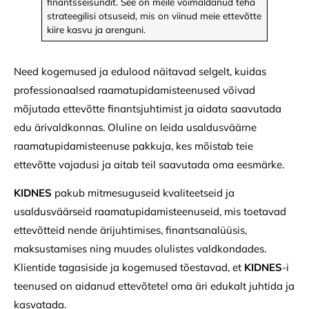
finantsseisundit. See on meile võimaldanud teha
strateegilisi otsuseid, mis on viinud meie ettevõtte
kiire kasvu ja arenguni.
Need kogemused ja edulood näitavad selgelt, kuidas
professionaalsed raamatupidamisteenused võivad
mõjutada ettevõtte finantsjuhtimist ja aidata saavutada
edu ärivaldkonnas. Oluline on leida usaldusväärne
raamatupidamisteenuse pakkuja, kes mõistab teie
ettevõtte vajadusi ja aitab teil saavutada oma eesmärke.
KIDNES
pakub mitmesuguseid kvaliteetseid ja
usaldusväärseid raamatupidamisteenuseid, mis toetavad
ettevõtteid nende ärijuhtimises, finantsanalüüsis,
maksustamises ning muudes olulistes valdkondades.
Klientide tagasiside ja kogemused tõestavad, et
KIDNES
-i
teenused on aidanud ettevõtetel oma äri edukalt juhtida ja
kasvatada.