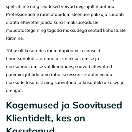
spetsiifiline ning seadused võivad aeg-ajalt muutuda.
Professionaalne raamatupidamisteenuse pakkuja suudab
aidata ettevõttel jääda kursis maksuseaduste
muudatustega ning tagada maksudega seotud kohustuste
täitmine.
Tõhusalt kasutades raamatupidamisteenuseid
finantsanalüüsi, aruandluse, maksustamise ja
maksunõustamise valdkondades, saavad ettevõtted
paremini juhtida oma rahalisi ressursse, optimeerida
maksude tasumist ning saavutada jätkusuutlikku kasvu ja
arengut.
Kogemused ja Soovitused
Klientidelt, kes on
Kasutanud