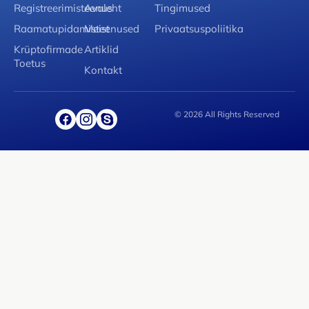
Registreerimisteenus
Avaleht
Tingimused
Raamatupidamisteenused
Meist
Privaatsuspoliitika
Krüptofirmade
Artiklid
Toetus
Kontakt
© 2026 All Rights Reserved