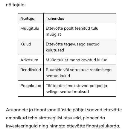
näitajaid:
Näitaja
Tähendus
Müügitulu
Ettevõtte poolt teenitud tulu
müügist
Kulud
Ettevõtte tegevusega seotud
kulutused
Ärikasum
Müügitulust maha arvatud kulud
Rendikulud
Ruumide või varustuse rentimisega
seotud kulud
Palgakulud
Töötajatele makstavad palgad ja
sellega seotud maksud
Aruannete ja finantsanalüüside põhjal saavad ettevõtte
omanikud teha strateegilisi otsuseid, planeerida
investeeringuid ning hinnata ettevõtte finantsolukorda.