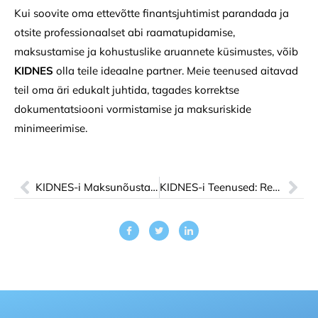
Kui soovite oma ettevõtte finantsjuhtimist parandada ja
otsite professionaalset abi raamatupidamise,
maksustamise ja kohustuslike aruannete küsimustes, võib
KIDNES
olla teile ideaalne partner. Meie teenused aitavad
teil oma äri edukalt juhtida, tagades korrektse
dokumentatsiooni vormistamise ja maksuriskide
minimeerimise.
KIDNES-i Maksunõustamine: Tehke oma Äri Edukaks Maksude Planeerimisega
KIDNES-i Teenused: Registreerige Ettevõte ja Finantskonsultatsioonid Eestis