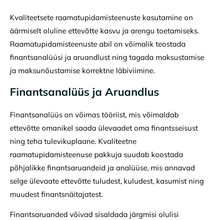
Kvaliteetsete raamatupidamisteenuste kasutamine on
äärmiselt oluline ettevõtte kasvu ja arengu toetamiseks.
Raamatupidamisteenuste abil on võimalik teostada
finantsanalüüsi ja aruandlust ning tagada maksustamise
ja maksunõustamise korrektne läbiviimine.
Finantsanalüüs ja Aruandlus
Finantsanalüüs on võimas tööriist, mis võimaldab
ettevõtte omanikel saada ülevaadet oma finantsseisust
ning teha tulevikuplaane. Kvaliteetne
raamatupidamisteenuse pakkuja suudab koostada
põhjalikke finantsaruandeid ja analüüse, mis annavad
selge ülevaate ettevõtte tuludest, kuludest, kasumist ning
muudest finantsnäitajatest.
Finantsaruanded võivad sisaldada järgmisi olulisi