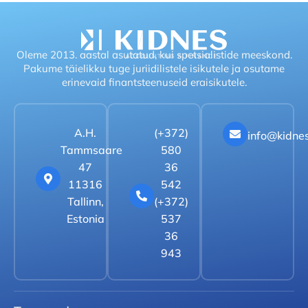
Oleme 2013. aastal asutatud, kui spetsialistide meeskond.
Pakume täielikku tuge juriidilistele isikutele ja osutame
erinevaid finantsteenuseid eraisikutele.
A.H.
(+372)
info@kidne
Tammsaare
580
47
36
11316
542
Tallinn,
(+372)
Estonia
537
36
943