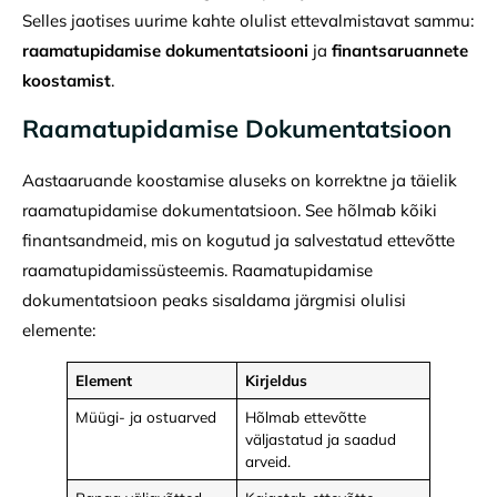
Selles jaotises uurime kahte olulist ettevalmistavat sammu:
raamatupidamise dokumentatsiooni
ja
finantsaruannete
koostamist
.
Raamatupidamise Dokumentatsioon
Aastaaruande koostamise aluseks on korrektne ja täielik
raamatupidamise dokumentatsioon. See hõlmab kõiki
finantsandmeid, mis on kogutud ja salvestatud ettevõtte
raamatupidamissüsteemis. Raamatupidamise
dokumentatsioon peaks sisaldama järgmisi olulisi
elemente:
Element
Kirjeldus
Müügi- ja ostuarved
Hõlmab ettevõtte
väljastatud ja saadud
arveid.