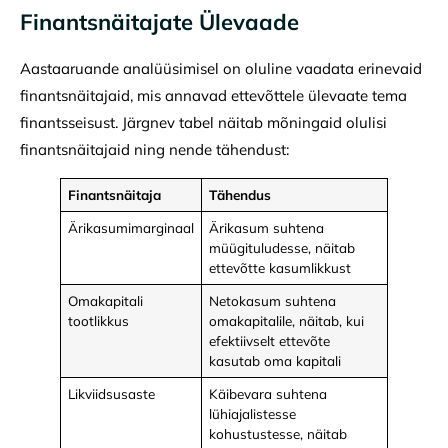
Finantsnäitajate Ülevaade
Aastaaruande analüüsimisel on oluline vaadata erinevaid
finantsnäitajaid, mis annavad ettevõttele ülevaate tema
finantsseisust. Järgnev tabel näitab mõningaid olulisi
finantsnäitajaid ning nende tähendust:
Finantsnäitaja
Tähendus
Ärikasumimarginaal
Ärikasum suhtena
müügituludesse, näitab
ettevõtte kasumlikkust
Omakapitali
Netokasum suhtena
tootlikkus
omakapitalile, näitab, kui
efektiivselt ettevõte
kasutab oma kapitali
Likviidsusaste
Käibevara suhtena
lühiajalistesse
kohustustesse, näitab