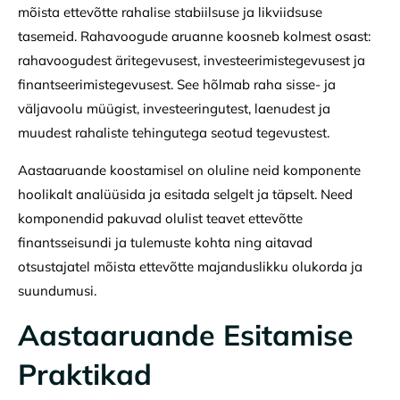
mõista ettevõtte rahalise stabiilsuse ja likviidsuse
tasemeid. Rahavoogude aruanne koosneb kolmest osast:
rahavoogudest äritegevusest, investeerimistegevusest ja
finantseerimistegevusest. See hõlmab raha sisse- ja
väljavoolu müügist, investeeringutest, laenudest ja
muudest rahaliste tehingutega seotud tegevustest.
Aastaaruande koostamisel on oluline neid komponente
hoolikalt analüüsida ja esitada selgelt ja täpselt. Need
komponendid pakuvad olulist teavet ettevõtte
finantsseisundi ja tulemuste kohta ning aitavad
otsustajatel mõista ettevõtte majanduslikku olukorda ja
suundumusi.
Aastaaruande Esitamise
Praktikad