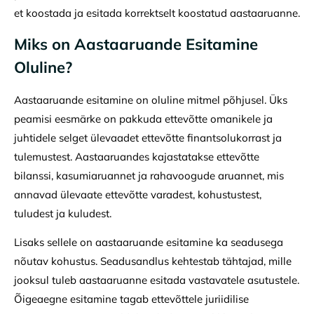
et koostada ja esitada korrektselt koostatud aastaaruanne.
Miks on Aastaaruande Esitamine
Oluline?
Aastaaruande esitamine on oluline mitmel põhjusel. Üks
peamisi eesmärke on pakkuda ettevõtte omanikele ja
juhtidele selget ülevaadet ettevõtte finantsolukorrast ja
tulemustest. Aastaaruandes kajastatakse ettevõtte
bilanssi, kasumiaruannet ja rahavoogude aruannet, mis
annavad ülevaate ettevõtte varadest, kohustustest,
tuludest ja kuludest.
Lisaks sellele on aastaaruande esitamine ka seadusega
nõutav kohustus. Seadusandlus kehtestab tähtajad, mille
jooksul tuleb aastaaruanne esitada vastavatele asutustele.
Õigeaegne esitamine tagab ettevõttele juriidilise