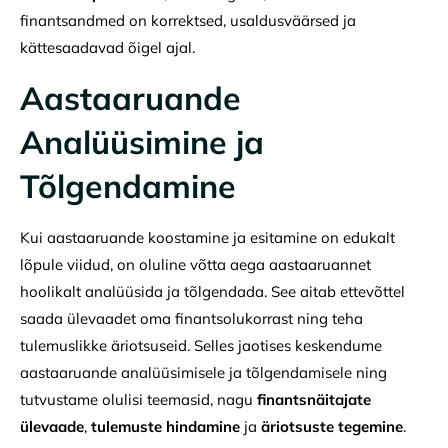
finantsandmed on korrektsed, usaldusväärsed ja
kättesaadavad õigel ajal.
Aastaaruande
Analüüsimine ja
Tõlgendamine
Kui aastaaruande koostamine ja esitamine on edukalt
lõpule viidud, on oluline võtta aega aastaaruannet
hoolikalt analüüsida ja tõlgendada. See aitab ettevõttel
saada ülevaadet oma finantsolukorrast ning teha
tulemuslikke äriotsuseid. Selles jaotises keskendume
aastaaruande analüüsimisele ja tõlgendamisele ning
tutvustame olulisi teemasid, nagu
finantsnäitajate
ülevaade
,
tulemuste hindamine
ja
äriotsuste tegemine
.