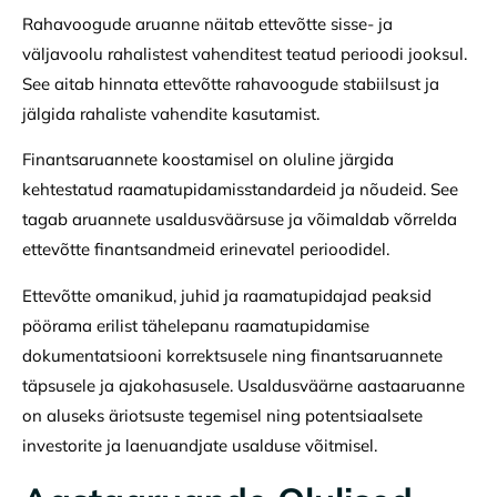
Rahavoogude aruanne näitab ettevõtte sisse- ja
väljavoolu rahalistest vahenditest teatud perioodi jooksul.
See aitab hinnata ettevõtte rahavoogude stabiilsust ja
jälgida rahaliste vahendite kasutamist.
Finantsaruannete koostamisel on oluline järgida
kehtestatud raamatupidamisstandardeid ja nõudeid. See
tagab aruannete usaldusväärsuse ja võimaldab võrrelda
ettevõtte finantsandmeid erinevatel perioodidel.
Ettevõtte omanikud, juhid ja raamatupidajad peaksid
pöörama erilist tähelepanu raamatupidamise
dokumentatsiooni korrektsusele ning finantsaruannete
täpsusele ja ajakohasusele. Usaldusväärne aastaaruanne
on aluseks äriotsuste tegemisel ning potentsiaalsete
investorite ja laenuandjate usalduse võitmisel.