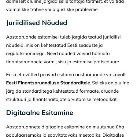
äärmiselt oluline järgida selle tähtaja täitmist, et vältida
võimalikke trahve või õiguslikke probleeme.
Juriidilised Nõuded
Aastaaruande esitamisel tuleb järgida teatud juriidilisi
nõudeid, mis on kehtestatud Eesti seaduste ja
regulatsioonidega. Need nõuded võivad hõlmata
finantsaruannete vormi, sisu ja esitamise protseduure.
Eesti ettevõtted peavad esitama aastaaruande vastavalt
Eesti Finantsaruandluse Standarditele
. Selleks on oluline
järgida standarditega kehtestatud formaate, aruande
struktuuri ja finantsnäitajate arvutamise metoodikat.
Digitaalne Esitamine
Aastaaruannete digitaalne esitamine on muutunud üha
populaarsemaks ja soovitatavaks meetodiks. Digitaalse