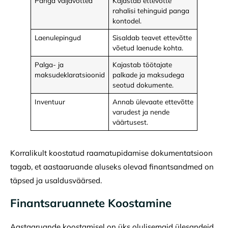
Panga väljavõtted
Kajastab ettevõtte
rahalisi tehinguid panga
kontodel.
Laenulepingud
Sisaldab teavet ettevõtte
võetud laenude kohta.
Palga- ja
Kajastab töötajate
maksudeklaratsioonid
palkade ja maksudega
seotud dokumente.
Inventuur
Annab ülevaate ettevõtte
varudest ja nende
väärtusest.
Korralikult koostatud raamatupidamise dokumentatsioon
tagab, et aastaaruande aluseks olevad finantsandmed on
täpsed ja usaldusväärsed.
Finantsaruannete Koostamine
Aastaaruande koostamisel on üks olulisemaid ülesandeid