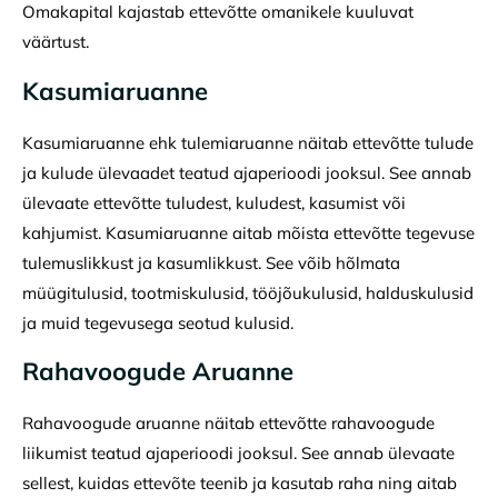
Omakapital kajastab ettevõtte omanikele kuuluvat
väärtust.
Kasumiaruanne
Kasumiaruanne ehk tulemiaruanne näitab ettevõtte tulude
ja kulude ülevaadet teatud ajaperioodi jooksul. See annab
ülevaate ettevõtte tuludest, kuludest, kasumist või
kahjumist. Kasumiaruanne aitab mõista ettevõtte tegevuse
tulemuslikkust ja kasumlikkust. See võib hõlmata
müügitulusid, tootmiskulusid, tööjõukulusid, halduskulusid
ja muid tegevusega seotud kulusid.
Rahavoogude Aruanne
Rahavoogude aruanne näitab ettevõtte rahavoogude
liikumist teatud ajaperioodi jooksul. See annab ülevaate
sellest, kuidas ettevõte teenib ja kasutab raha ning aitab