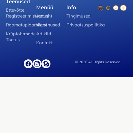
Teenused
Menüü
Info
Ettevõtte
Registreerimisteenus
Avaleht
Tingimused
Raamatupidamisteenused
Meist
Privaatsuspoliitika
Krüptofirmade
Artiklid
Toetus
Kontakt
© 2026 All Rights Reserved