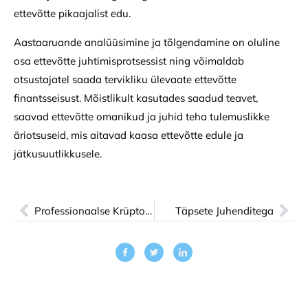
ettevõtte pikaajalist edu.
Aastaaruande analüüsimine ja tõlgendamine on oluline
osa ettevõtte juhtimisprotsessist ning võimaldab
otsustajatel saada tervikliku ülevaate ettevõtte
finantsseisust. Mõistlikult kasutades saadud teavet,
saavad ettevõtte omanikud ja juhid teha tulemuslikke
äriotsuseid, mis aitavad kaasa ettevõtte edule ja
jätkusuutlikkusele.
Professionaalse Krüptovaluuta Arvestuse Juhend
Täpsete Juhenditega