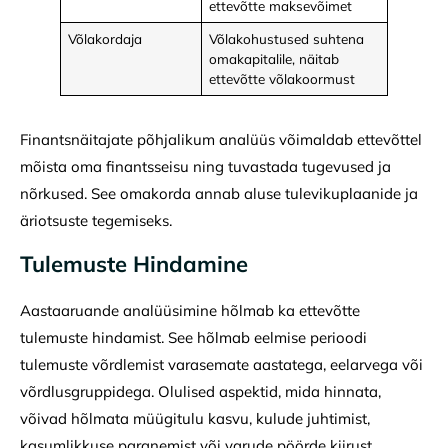
ettevõtte maksevõimet
Võlakordaja
Võlakohustused suhtena
omakapitalile, näitab
ettevõtte võlakoormust
Finantsnäitajate põhjalikum analüüs võimaldab ettevõttel
mõista oma finantsseisu ning tuvastada tugevused ja
nõrkused. See omakorda annab aluse tulevikuplaanide ja
äriotsuste tegemiseks.
Tulemuste Hindamine
Aastaaruande analüüsimine hõlmab ka ettevõtte
tulemuste hindamist. See hõlmab eelmise perioodi
tulemuste võrdlemist varasemate aastatega, eelarvega või
võrdlusgruppidega. Olulised aspektid, mida hinnata,
võivad hõlmata müügitulu kasvu, kulude juhtimist,
kasumlikkuse paranemist või varude pöörde kiirust.