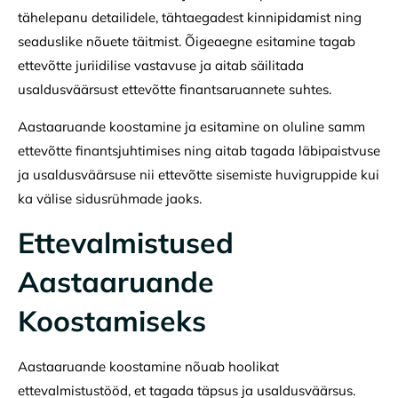
tähelepanu detailidele, tähtaegadest kinnipidamist ning
seaduslike nõuete täitmist. Õigeaegne esitamine tagab
ettevõtte juriidilise vastavuse ja aitab säilitada
usaldusväärsust ettevõtte finantsaruannete suhtes.
Aastaaruande koostamine ja esitamine on oluline samm
ettevõtte finantsjuhtimises ning aitab tagada läbipaistvuse
ja usaldusväärsuse nii ettevõtte sisemiste huvigruppide kui
ka välise sidusrühmade jaoks.
Ettevalmistused
Aastaaruande
Koostamiseks
Aastaaruande koostamine nõuab hoolikat
ettevalmistustööd, et tagada täpsus ja usaldusväärsus.