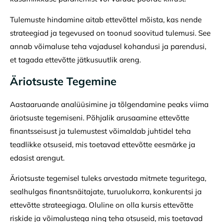
Tulemuste hindamine aitab ettevõttel mõista, kas nende
strateegiad ja tegevused on toonud soovitud tulemusi. See
annab võimaluse teha vajadusel kohandusi ja parendusi,
et tagada ettevõtte jätkusuutlik areng.
Äriotsuste Tegemine
Aastaaruande analüüsimine ja tõlgendamine peaks viima
äriotsuste tegemiseni. Põhjalik arusaamine ettevõtte
finantsseisust ja tulemustest võimaldab juhtidel teha
teadlikke otsuseid, mis toetavad ettevõtte eesmärke ja
edasist arengut.
Äriotsuste tegemisel tuleks arvestada mitmete teguritega,
sealhulgas finantsnäitajate, turuolukorra, konkurentsi ja
ettevõtte strateegiaga. Oluline on olla kursis ettevõtte
riskide ja võimalustega ning teha otsuseid, mis toetavad