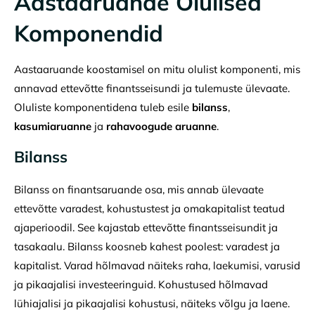
Aastaaruande Olulised
Komponendid
Aastaaruande koostamisel on mitu olulist komponenti, mis
annavad ettevõtte finantsseisundi ja tulemuste ülevaate.
Oluliste komponentidena tuleb esile
bilanss
,
kasumiaruanne
ja
rahavoogude aruanne
.
Bilanss
Bilanss on finantsaruande osa, mis annab ülevaate
ettevõtte varadest, kohustustest ja omakapitalist teatud
ajaperioodil. See kajastab ettevõtte finantsseisundit ja
tasakaalu. Bilanss koosneb kahest poolest: varadest ja
kapitalist. Varad hõlmavad näiteks raha, laekumisi, varusid
ja pikaajalisi investeeringuid. Kohustused hõlmavad
lühiajalisi ja pikaajalisi kohustusi, näiteks võlgu ja laene.