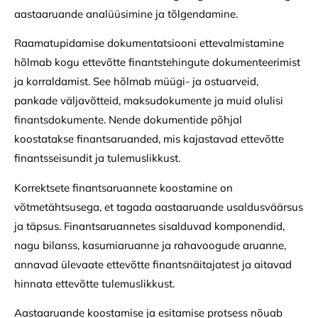
aastaaruande analüüsimine ja tõlgendamine.
Raamatupidamise dokumentatsiooni ettevalmistamine
hõlmab kogu ettevõtte finantstehingute dokumenteerimist
ja korraldamist. See hõlmab müügi- ja ostuarveid,
pankade väljavõtteid, maksudokumente ja muid olulisi
finantsdokumente. Nende dokumentide põhjal
koostatakse finantsaruanded, mis kajastavad ettevõtte
finantsseisundit ja tulemuslikkust.
Korrektsete finantsaruannete koostamine on
võtmetähtsusega, et tagada aastaaruande usaldusväärsus
ja täpsus. Finantsaruannetes sisalduvad komponendid,
nagu bilanss, kasumiaruanne ja rahavoogude aruanne,
annavad ülevaate ettevõtte finantsnäitajatest ja aitavad
hinnata ettevõtte tulemuslikkust.
Aastaaruande koostamise ja esitamise protsess nõuab