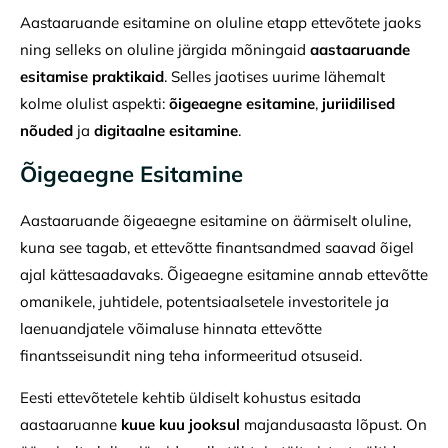
Aastaaruande esitamine on oluline etapp ettevõtete jaoks
ning selleks on oluline järgida mõningaid
aastaaruande
esitamise praktikaid
. Selles jaotises uurime lähemalt
kolme olulist aspekti:
õigeaegne esitamine
,
juriidilised
nõuded
ja
digitaalne esitamine
.
Õigeaegne Esitamine
Aastaaruande õigeaegne esitamine on äärmiselt oluline,
kuna see tagab, et ettevõtte finantsandmed saavad õigel
ajal kättesaadavaks. Õigeaegne esitamine annab ettevõtte
omanikele, juhtidele, potentsiaalsetele investoritele ja
laenuandjatele võimaluse hinnata ettevõtte
finantsseisundit ning teha informeeritud otsuseid.
Eesti ettevõtetele kehtib üldiselt kohustus esitada
aastaaruanne
kuue kuu jooksul
majandusaasta lõpust. On