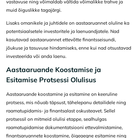
vastavuse ning võimaldab vältida võimalikke trahve ja
muid õiguslikke tagajärgi.
Lisaks omanikele ja juhtidele on aastaaruannet oluline ka
potentsiaalsetele investoritele ja laenuandjatele. Nad
kasutavad aastaaruannet ettevõtte finantsseisundi,
jõukuse ja tasuvuse hindamiseks, enne kui nad otsustavad
investeerida või anda laenu.
Aastaaruande Koostamise ja
Esitamise Protsessi Olulisus
Aastaaruande koostamine ja esitamine on keeruline
protsess, mis nõuab täpsust, tähelepanu detailidele ning
raamatupidamis- ja finantsalast oskusteavet. Sellel
protsessil on mitmeid olulisi etappe, sealhulgas
raamatupidamise dokumentatsiooni ettevalmistamine,
finantsaruannete koostamine, õigeaegne esitamine ning