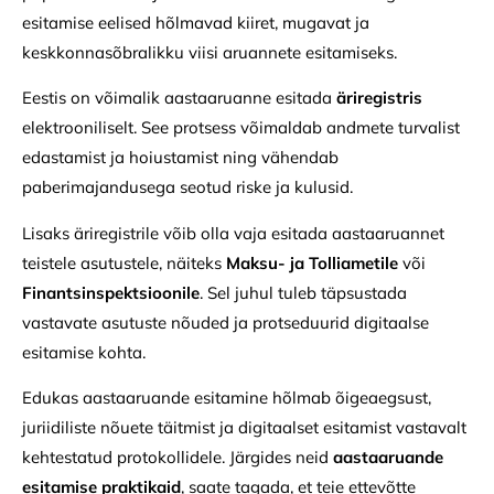
esitamise eelised hõlmavad kiiret, mugavat ja
keskkonnasõbralikku viisi aruannete esitamiseks.
Eestis on võimalik aastaaruanne esitada
äriregistris
elektrooniliselt. See protsess võimaldab andmete turvalist
edastamist ja hoiustamist ning vähendab
paberimajandusega seotud riske ja kulusid.
Lisaks äriregistrile võib olla vaja esitada aastaaruannet
teistele asutustele, näiteks
Maksu- ja Tolliametile
või
Finantsinspektsioonile
. Sel juhul tuleb täpsustada
vastavate asutuste nõuded ja protseduurid digitaalse
esitamise kohta.
Edukas aastaaruande esitamine hõlmab õigeaegsust,
juriidiliste nõuete täitmist ja digitaalset esitamist vastavalt
kehtestatud protokollidele. Järgides neid
aastaaruande
esitamise praktikaid
, saate tagada, et teie ettevõtte